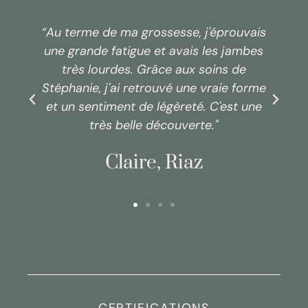
s
"Un pur moment de relaxation et
d'écoute. Le tout dans un cadre
apaisant. Je recommande les yeux
e
fermés et les pieds en éventail ! Merci
Stéphanie”
Pauline, Fribourg
CERTIFICATIONS