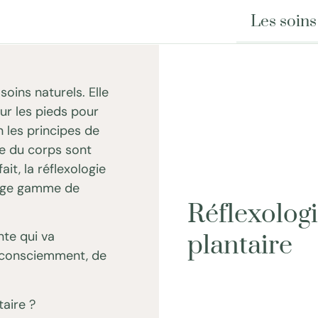
Les soins
soins naturels. Elle
sur les pieds pour
 les principes de
ie du corps sont
ait, la réflexologie
large gamme de
Réflexolog
te qui va
plantaire
nconsciemment, de
ntaire ?